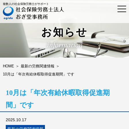
複数人の社会保険労務士がサポート
t
o
g
g
l
お知らせ
e
n
information
a
v
i
g
a
HOME
最新の労務関連情報
t
10月は「年次有給休暇取得促進期間」です
i
o
n
10月は「年次有給休暇取得促進期
間」です
2025.10.17