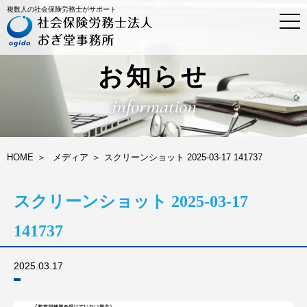
複数人の社会保険労務士がサポート
t
o
g
g
l
お知らせ
e
n
information
a
v
i
g
a
HOME
メディア
スクリーンショット 2025-03-17 141737
t
i
o
スクリーンショット 2025-03-17
n
141737
2025.03.17