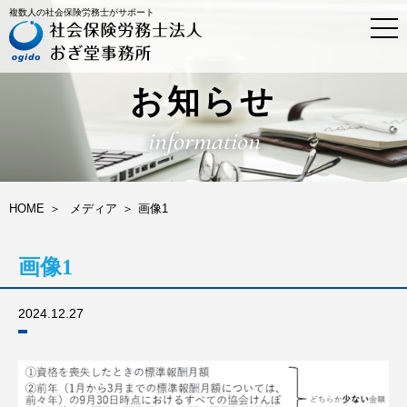
複数人の社会保険労務士がサポート
t
o
g
g
l
お知らせ
e
n
information
a
v
i
g
a
HOME
メディア
画像1
t
i
o
画像1
n
2024.12.27