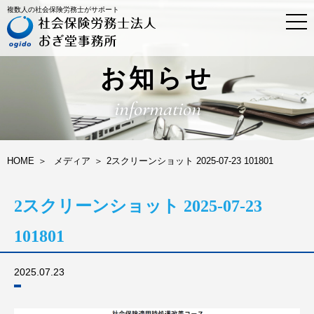
複数人の社会保険労務士がサポート
t
o
g
g
l
お知らせ
e
n
information
a
v
i
g
a
HOME
メディア
2スクリーンショット 2025-07-23 101801
t
i
o
2スクリーンショット 2025-07-23
n
101801
2025.07.23