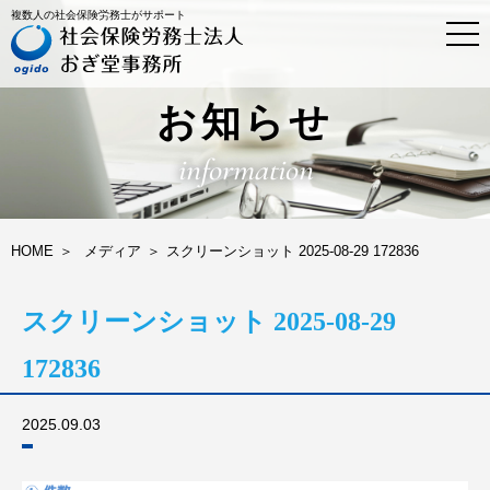
複数人の社会保険労務士がサポート
t
o
g
g
l
お知らせ
e
n
information
a
v
i
g
a
HOME
メディア
スクリーンショット 2025-08-29 172836
t
i
o
スクリーンショット 2025-08-29
n
172836
2025.09.03