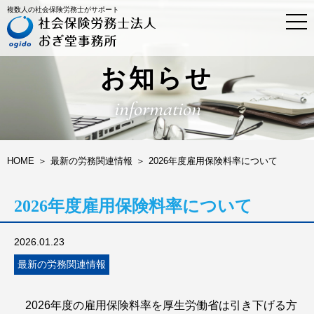
複数人の社会保険労務士がサポート
t
o
g
g
l
お知らせ
e
n
information
a
v
i
g
a
HOME
最新の労務関連情報
2026年度雇用保険料率について
t
i
o
2026年度雇用保険料率について
n
2026.01.23
最新の労務関連情報
2026年度の雇用保険料率を厚生労働省は引き下げる方