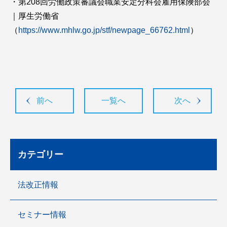
・第208回労働政策審議会職業安定分科会雇用保険部会
｜厚生労働省
（
https://www.mhlw.go.jp/stf/newpage_66762.html
）
前へ
一覧へ
次へ
カテゴリー
法改正情報
セミナー情報