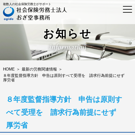
複数人の社会保険労務士がサポート
t
o
g
g
l
お知らせ
e
n
information
a
v
i
g
a
HOME
最新の労務関連情報
t
８年度監督指導方針 申告は原則すべて受理を 請求行為前提にせず
i
厚労省
o
n
８年度監督指導方針 申告は原則す
べて受理を 請求行為前提にせず
厚労省