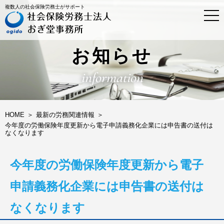
複数人の社会保険労務士がサポート
t
o
g
g
l
お知らせ
e
n
information
a
v
i
g
a
HOME
最新の労務関連情報
t
今年度の労働保険年度更新から電子申請義務化企業には申告書の送付は
i
なくなります
o
n
今年度の労働保険年度更新から電子
申請義務化企業には申告書の送付は
なくなります